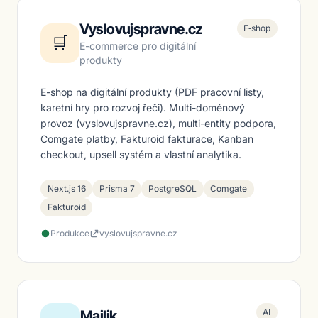
Vyslovujspravne.cz
E‑shop
🛒
E-commerce pro digitální
produkty
E-shop na digitální produkty (PDF pracovní listy,
karetní hry pro rozvoj řeči). Multi-doménový
provoz (vyslovujspravne.cz), multi-entity podpora,
Comgate platby, Fakturoid fakturace, Kanban
checkout, upsell systém a vlastní analytika.
Next.js 16
Prisma 7
PostgreSQL
Comgate
Fakturoid
Produkce
vyslovujspravne.cz
AI
Majlik