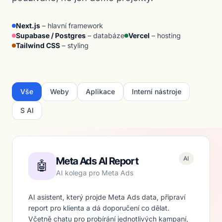
Next.js
– hlavní framework
Supabase / Postgres
– databáze
Vercel
– hosting
Tailwind CSS
– styling
Vše
Weby
Aplikace
Interní nástroje
S AI
AI
Meta Ads AI Report
🤖
AI kolega pro Meta Ads
AI asistent, který projde Meta Ads data, připraví
report pro klienta a dá doporučení co dělat.
Včetně chatu pro probírání jednotlivých kampaní,