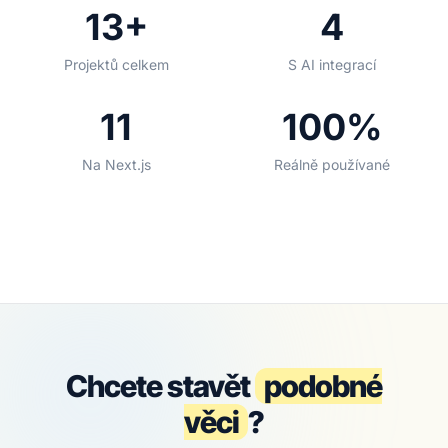
13+
4
Projektů celkem
S AI integrací
11
100%
Na Next.js
Reálně používané
Chcete stavět
podobné
věci
?