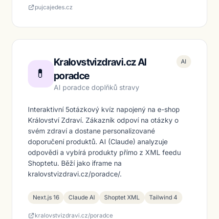
pujcajedes.cz
Kralovstvizdravi.cz AI
AI
💊
poradce
AI poradce doplňků stravy
Interaktivní 5otázkový kvíz napojený na e-shop
Království Zdraví. Zákazník odpoví na otázky o
svém zdraví a dostane personalizované
doporučení produktů. AI (Claude) analyzuje
odpovědi a vybírá produkty přímo z XML feedu
Shoptetu. Běží jako iframe na
kralovstvizdravi.cz/poradce/.
Next.js 16
Claude AI
Shoptet XML
Tailwind 4
kralovstvizdravi.cz/poradce