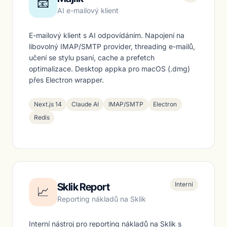
📧
AI e-mailový klient
E-mailový klient s AI odpovídáním. Napojení na
libovolný IMAP/SMTP provider, threading e-mailů,
učení se stylu psaní, cache a prefetch
optimalizace. Desktop appka pro macOS (.dmg)
přes Electron wrapper.
Next.js 14
Claude AI
IMAP/SMTP
Electron
Redis
Interní
Sklik Report
📈
Reporting nákladů na Sklik
Interní nástroj pro reporting nákladů na Sklik s