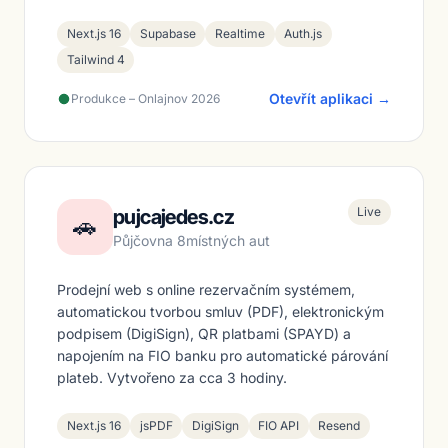
Next.js 16
Supabase
Realtime
Auth.js
Tailwind 4
Otevřít aplikaci →
Produkce – Onlajnov 2026
Live
pujcajedes.cz
🚗
Půjčovna 8místných aut
Prodejní web s online rezervačním systémem,
automatickou tvorbou smluv (PDF), elektronickým
podpisem (DigiSign), QR platbami (SPAYD) a
napojením na FIO banku pro automatické párování
plateb. Vytvořeno za cca 3 hodiny.
Next.js 16
jsPDF
DigiSign
FIO API
Resend