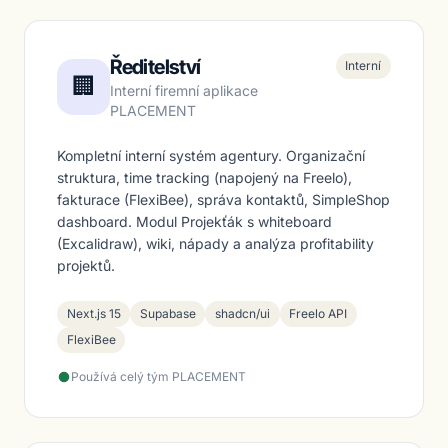
Ředitelství
Interní
🏢
Interní firemní aplikace
PLACEMENT
Kompletní interní systém agentury. Organizační
struktura, time tracking (napojený na Freelo),
fakturace (FlexiBee), správa kontaktů, SimpleShop
dashboard. Modul Projekťák s whiteboard
(Excalidraw), wiki, nápady a analýza profitability
projektů.
Next.js 15
Supabase
shadcn/ui
Freelo API
FlexiBee
Používá celý tým PLACEMENT