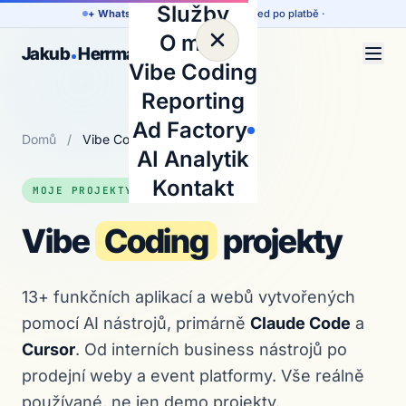
Služby
+ WhatsApp komunita
·
přístup hned po platbě
·
O mně
Jakub
Herrmann
Vibe Coding
Reporting
Ad Factory
Domů
/
Vibe Coding projekty
AI Analytik
Kontakt
MOJE PROJEKTY
Vibe
Coding
projekty
13+ funkčních aplikací a webů vytvořených
pomocí AI nástrojů, primárně
Claude Code
a
Cursor
. Od interních business nástrojů po
prodejní weby a event platformy. Vše reálně
používané, ne jen demo projekty.