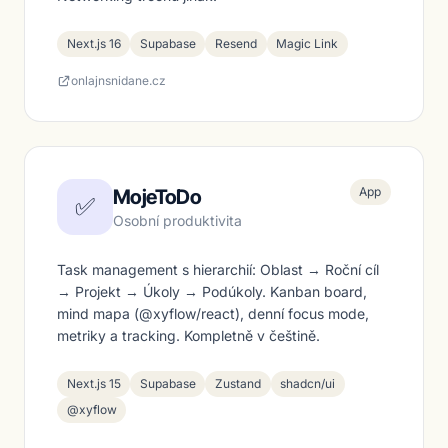
Next.js 16
Supabase
Resend
Magic Link
onlajnsnidane.cz
App
MojeToDo
✅
Osobní produktivita
Task management s hierarchií: Oblast → Roční cíl
→ Projekt → Úkoly → Podúkoly. Kanban board,
mind mapa (@xyflow/react), denní focus mode,
metriky a tracking. Kompletně v češtině.
Next.js 15
Supabase
Zustand
shadcn/ui
@xyflow