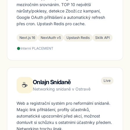
meziročním srovnáním. TOP 10 největší
nárůsty/poklesy, detekce Zboží.cz kampaní,
Google OAuth přihlášení a automatický refresh
přes cron. Upstash Redis pro cache.
Next.js 16
NextAuth v5
Upstash Redis
Sklik API
Interní PLACEMENT
Live
Onlajn Snídaně
☕
Networking snídaně v Ostravě
Web a registrační systém pro neformální snídaně.
Magic link přihlášení, profily účastníků,
automatické upozornění před akcí, možnost
domluvit si schůzku s ostatními účastníky předem.
Networking trochu jinak.